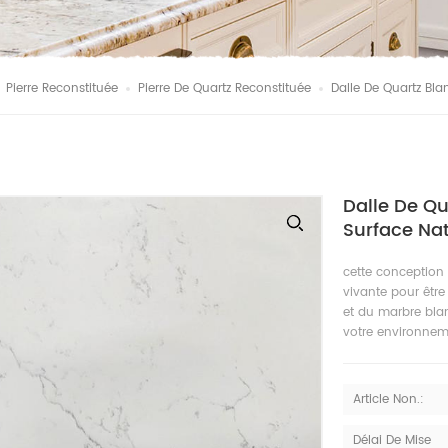
Pierre Reconstituée
Pierre De Quartz Reconstituée
Dalle De Quartz Bla
Dalle De Q
Surface Nat
cette conception
vivante pour être
et du marbre blan
votre environnem
Article Non.:
Délai De Mise