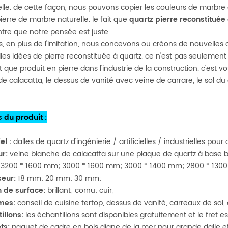
cielle. de cette façon, nous pouvons copier les couleurs de marbre 
pierre de marbre naturelle. le fait que
quartz pierre reconstituée
re que notre pensée est juste.
s, en plus de l'imitation, nous concevons ou créons de nouvelles 
les idées de pierre reconstituée à quartz. ce n'est pas seulement l'
t que produit en pierre dans l'industrie de la construction. c'est
de calacatta, le dessus de vanité avec veine de carrare, le sol du
s du produit
:
el
:
dalles de quartz d'ingénierie / artificielles / industrielles pour
r:
veine blanche de calacatta sur une plaque de quartz à base 
3200 * 1600 mm; 3000 * 1600 mm; 3000 * 1400 mm; 2800 * 13
seur:
18 mm; 20 mm; 30 mm;
on de surface:
brillant; cornu; cuir;
mes:
conseil de cuisine
tertop, dessus de vanité, carreaux de sol,
illons:
les échantillons sont disponibles gratuitement et le fret es
ts:
paquet de cadre en bois digne de la mer pour grande dalle et b