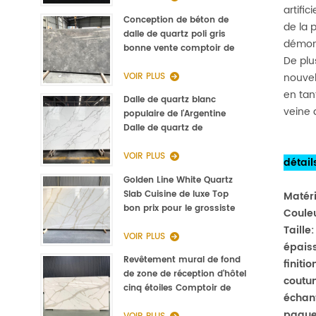
artifi
Conception de béton de
de la 
dalle de quartz poli gris
démont
bonne vente comptoir de
De plu
cuisine
VOIR PLUS
nouvel
en tan
Dalle de quartz blanc
veine 
populaire de l'Argentine
Dalle de quartz de
Calacatta de type Staturio
3000 * 1400 * 20mm
VOIR PLUS
détail
Golden Line White Quartz
Slab Cuisine de luxe Top
Matéri
bon prix pour le grossiste
Couleu
Taille:
VOIR PLUS
épais
Revêtement mural de fond
finiti
de zone de réception d'hôtel
coutu
cinq étoiles Comptoir de
échant
réception en pierre Quartz
paque