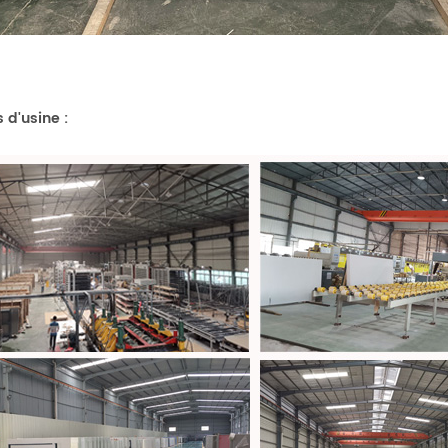
 d'usine
: