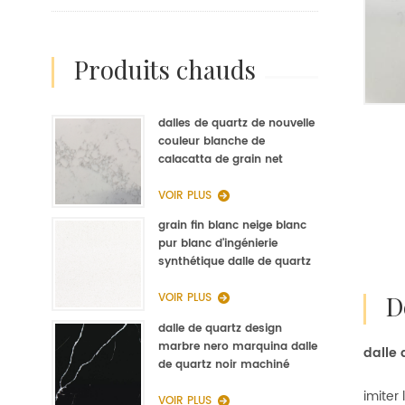
produits chauds
dalles de quartz de nouvelle
couleur blanche de
calacatta de grain net
d'op9011 pour la fabrication
de quartz de cuisine
VOIR PLUS
grain fin blanc neige blanc
pur blanc d'ingénierie
synthétique dalle de quartz
fabricant
VOIR PLUS
dalle de quartz design
marbre nero marquina dalle
dalle 
de quartz noir machiné
imiter 
VOIR PLUS