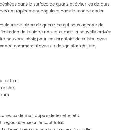
désirées dans la surface de quartz et éviter les défauts
devient rapidement populaire dans le monde entier,
couleurs de pierre de quartz, ce qui nous apporte de
imitation de la pierre naturelle, mais la nouvelle arrivée
 votre nouveau choix pour les comptoirs de cuisine avec
 centre commercial avec un design starlight, etc.
 comptoir;
blanche;
00 mm
 carreaux de mur, appuis de fenêtre, etc.
t négociable, selon le coût total;
oîte en bois pour produits coupés à la taille;