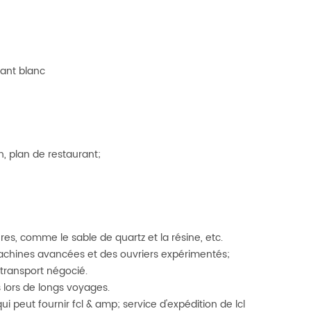
mant blanc
n, plan de restaurant;
es, comme le sable de quartz et la résine, etc.
achines avancées et des ouvriers expérimentés;
 transport négocié.
s lors de longs voyages.
peut fournir fcl & amp; service d'expédition de lcl