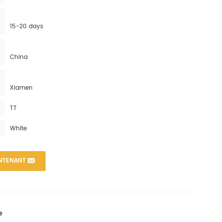
15-20 days
China
Xiamen
TT
White
NTENANT
e