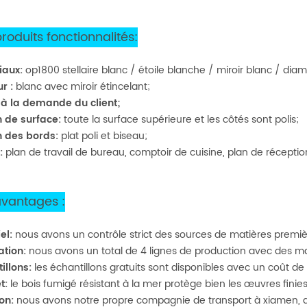
roduits
fonctionnalités:
iaux:
op1800 stellaire blanc / étoile blanche / miroir blanc / dia
ur
:
blanc avec miroir étincelant;
à la demande du client;
on de surface:
toute la surface supérieure et les côtés sont polis;
on des bords:
plat poli et biseau;
:
plan de travail de bureau, comptoir de cuisine, plan de réceptio
avantages
:
el:
nous avons un contrôle strict des sources de matières premièr
ation:
nous avons un total de 4 lignes de production avec des m
illons:
les échantillons gratuits sont disponibles avec un coût de
t:
le bois fumigé résistant à la mer protège bien les œuvres finie
son:
nous avons notre propre compagnie de transport à xiamen, qui 