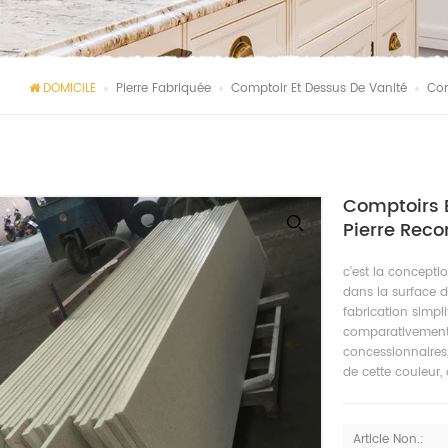
DOMICILE
Pierre Fabriquée
Comptoir Et Dessus De Vanité
Com
Comptoirs E
Pierre Reco
c'est la concepti
dans la surface d
fabrication simpli
comparativement i
concessionnaires
de cette couleur,
Article Non.: