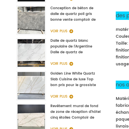
Conception de béton de
dalle de quartz poli gris
des p
bonne vente comptoir de
cuisine
matér
VOIR PLUS
Coule
Dalle de quartz blanc
Taille:
populaire de l'Argentine
finiti
Dalle de quartz de
finiti
Calacatta de type Staturio
usage
3000 * 1400 * 20mm
VOIR PLUS
Golden Line White Quartz
Slab Cuisine de luxe Top
nos 
bon prix pour le grossiste
VOIR PLUS
Matéri
fabric
Revêtement mural de fond
de zone de réception d'hôtel
échant
cinq étoiles Comptoir de
paque
réception en pierre Quartz
livrai