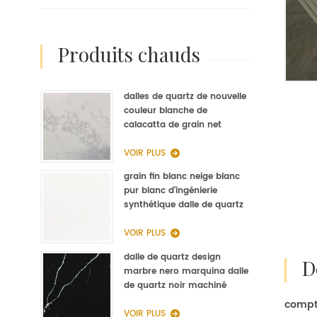
produits chauds
dalles de quartz de nouvelle
couleur blanche de
calacatta de grain net
d'op9011 pour la fabrication
de quartz de cuisine
VOIR PLUS
grain fin blanc neige blanc
pur blanc d'ingénierie
synthétique dalle de quartz
fabricant
VOIR PLUS
dalle de quartz design
marbre nero marquina dalle
de quartz noir machiné
compto
VOIR PLUS