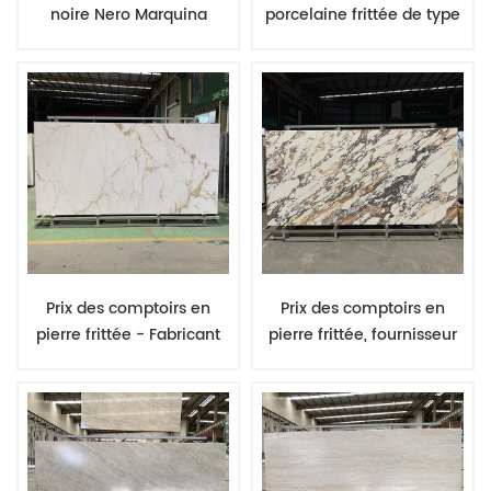
noire Nero Marquina
porcelaine frittée de type
Design, comptoir en
travertin rouge, finition
pierre reconstituée noire
polie, idéale pour les
veinée de blanc
plateaux de meubles.
Prix des comptoirs en
Prix des comptoirs en
pierre frittée - Fabricant
pierre frittée, fournisseur
d'origine - Options de
de pierre reconstituée,
pierre frittée - Dalles de
type de pierre de luxe,
12 mm - Couleurs
surface sculptée,
mélangées -
porcelaine
Conditionnement en