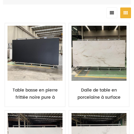
élevée et pressés que les minéraux fusionnent, devenant ainsi
leur propre liant. Ces matériaux sont broyés en une fine poudre.
Ils sont ensuite cuits à des températures extrêmement élevées
(plus de 1 000 °C ou 1 832 °F) jusqu'à ce qu'ils se frittent,
formant une masse cohésive, sans fusion. Les matériaux frittés
sont ensuite formés en feuilles sous une pression extrêmement
élevée. La pierre frittée est utilisée pour les comptoirs de cuisine
et de salle de bain.
Table basse en pierre
Dalle de table en
frittée noire pure à
porcelaine à surface
surface cornée, fabricant
cornée, veinée de marbre
de porcelaine, prix de
naturel, en pierre frittée
gros
blanche, nouveau design.