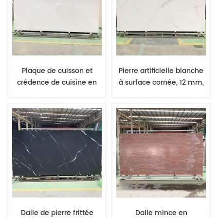
Plaque de cuisson et
Pierre artificielle blanche
crédence de cuisine en
à surface cornée, 12 mm,
porcelaine frittée, finition
porcelaine frittée,
pierre blanche polie et
fournisseur de pierre
brillante, 12 mm
d'Amérique latine
d'épaisseur.
Dalle de pierre frittée
Dalle mince en