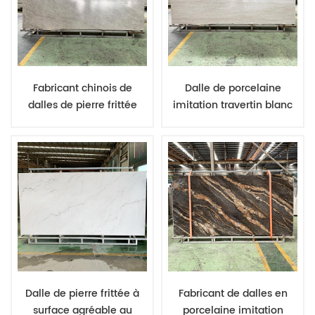
conteneur complet
Fabricant chinois de
Dalle de porcelaine
dalles de pierre frittée
imitation travertin blanc
imitant le quartzite du Taj
de Rome, 12 mm,
Mahal, finition polie ou
fournisseur de pierre bon
mate, à prix abordable.
marché en provenance
de Chine
Dalle de pierre frittée à
Fabricant de dalles en
surface agréable au
porcelaine imitation