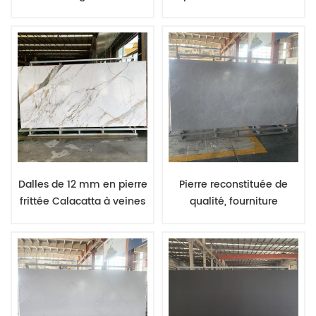
toucher pour l'installation
pierre de granit de luxe,
d'un plan de travail de
disponibles en 12 mm et
cuisine assorti à un
20 mm d'épaisseur.
meuble en pierre
Dalles de 12 mm en pierre
Pierre reconstituée de
frittée Calacatta à veines
qualité, fourniture
dorées, surface mate,
chinoise, dalles de pierre
pour plan de travail de
frittée de 12 mm, quantité
meuble de cuisine.
minimale de commande
: 10 pièces, couleurs
mélangées