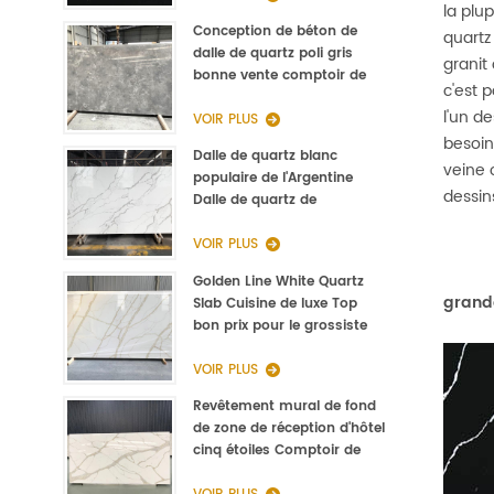
la plu
Conception de béton de
quartz
dalle de quartz poli gris
granit
bonne vente comptoir de
c'est 
cuisine
l'un d
VOIR PLUS
besoin
Dalle de quartz blanc
veine 
populaire de l'Argentine
dessin
Dalle de quartz de
Calacatta de type Staturio
3000 * 1400 * 20mm
VOIR PLUS
Golden Line White Quartz
grande
Slab Cuisine de luxe Top
bon prix pour le grossiste
VOIR PLUS
Revêtement mural de fond
de zone de réception d'hôtel
cinq étoiles Comptoir de
réception en pierre Quartz