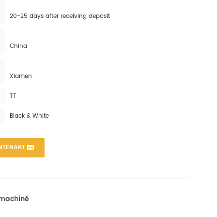
20-25 days after receiving deposit
China
Xiamen
TT
Black & White
NTENANT
 machiné