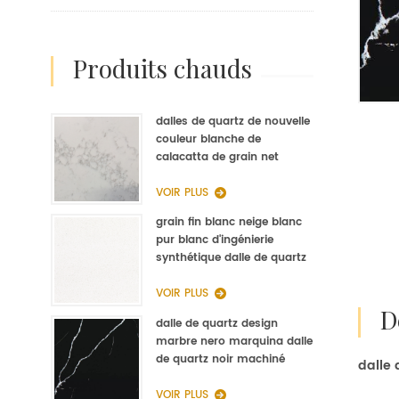
produits chauds
dalles de quartz de nouvelle
couleur blanche de
calacatta de grain net
d'op9011 pour la fabrication
de quartz de cuisine
VOIR PLUS
grain fin blanc neige blanc
pur blanc d'ingénierie
synthétique dalle de quartz
fabricant
VOIR PLUS
dalle de quartz design
marbre nero marquina dalle
de quartz noir machiné
dalle
VOIR PLUS