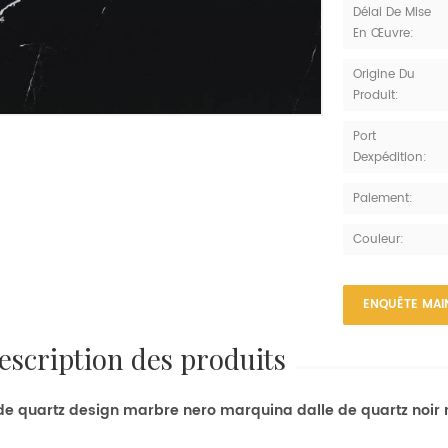
Délai De Mise
En Œuvre:
Origine Du
Produit:
Port
Dexpédition:
Paiement:
Couleur:
ENQUÊTE MAI
description des produits
 de quartz design marbre nero marquina dalle de quartz noir