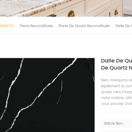
DOMICILE
Pierre Reconstituée
Pierre De Quartz Reconstituée
Dalle De 
Dalle De Q
De Quartz 
Nero marquina es
également la con
quartz nero marq
votre cuisine, uti
vous pouvez chois
Article Non.: