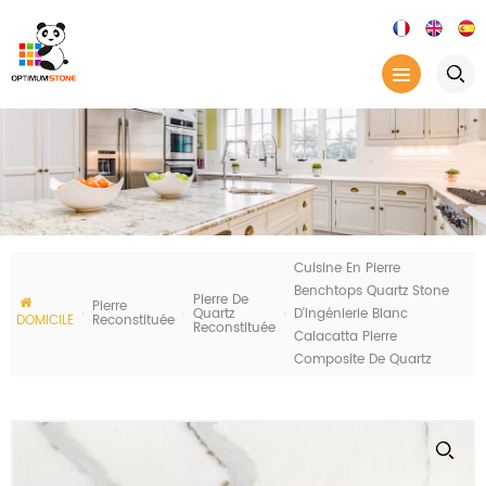
Cuisine En Pierre
Benchtops Quartz Stone
Pierre De
Pierre
Quartz
D'ingénierie Blanc
DOMICILE
Reconstituée
Reconstituée
Calacatta Pierre
Composite De Quartz