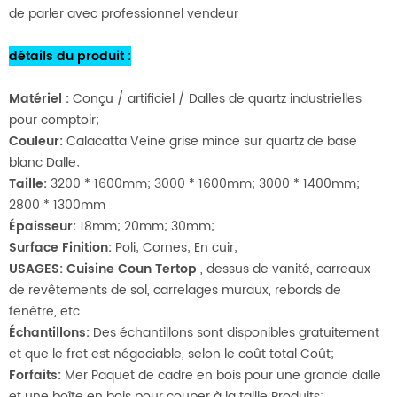
de parler avec professionnel vendeur
détails du produit
:
Matériel
:
Conçu / artificiel / Dalles de quartz industrielles
pour comptoir;
Couleur:
Calacatta Veine grise mince sur quartz de base
blanc Dalle;
Taille:
3200 * 1600mm; 3000 * 1600mm; 3000 * 1400mm;
2800 * 1300mm
Épaisseur:
18mm; 20mm; 30mm;
Surface Finition:
Poli; Cornes; En cuir;
USAGES:
Cuisine Coun
Tertop
, dessus de vanité, carreaux
de revêtements de sol, carrelages muraux, rebords de
fenêtre, etc.
Échantillons:
Des échantillons sont disponibles gratuitement
et que le fret est négociable, selon le coût total Coût;
Forfaits:
Mer Paquet de cadre en bois pour une grande dalle
et une boîte en bois pour couper à la taille Produits;