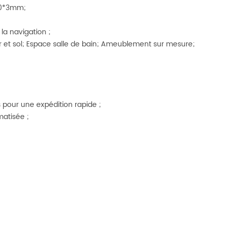
00*3mm;
la navigation ;
ur et sol; Espace salle de bain; Ameublement sur mesure;
s pour une expédition rapide ;
atisée ;