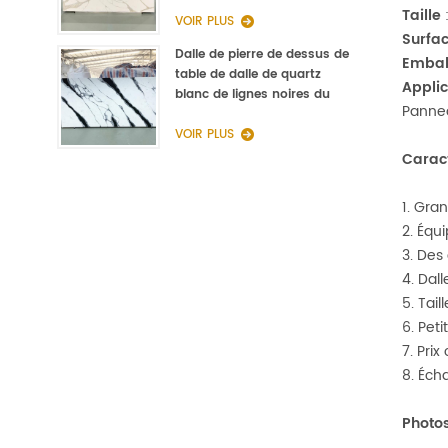
réception en pierre Quartz
Taille
VOIR PLUS
Surfa
Dalle de pierre de dessus de
Embal
table de dalle de quartz
Appli
blanc de lignes noires du
Pannea
fabricant de la Chine
VOIR PLUS
Carac
1. Gra
2. Équ
3. Des
4. Dal
5. Tai
6. Pet
7. Prix
8. Écha
Photo