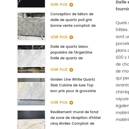
Dalle 
VOIR PLUS
fourni
Conception de béton de
dalle de quartz poli gris
Quels 
bonne vente comptoir de
fritté
cuisine
sont u
VOIR PLUS
porcel
Dalle de quartz blanc
plans d
populaire de l'Argentine
600 x 
Dalle de quartz de
de cha
Calacatta de type Staturio
3000 * 1400 * 20mm
VOIR PLUS
de mot
qui pe
Golden Line White Quartz
avanta
Slab Cuisine de luxe Top
bon prix pour le grossiste
chimiq
rayure
VOIR PLUS
égalem
Revêtement mural de fond
matéri
de zone de réception d'hôtel
matéri
cinq étoiles Comptoir de