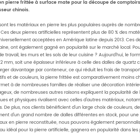
en pierre frittée à surface mate pour la découpe de comptoirs
sseur chinois.
sont les matériaux en pierre les plus populaires auprès de nombre
e. Ces deux pierres artificielles représentent plus de 80 % des maté
niversellement acceptées en Amérique latine depuis 2013. Ces dern
aine, ont également gagné en popularité sur le marché local. Pourqu
e travail, les murs et les sols de leur cuisine ? Aujourd'hui, le form
12 mm, soit une épaisseur inférieure à celle des dalles de quart
rger davantage par conteneur, ce qui réduit les frais de transpor
ifs et de couleurs, la pierre frittée est comparativement moins c
rmet à de nombreuses familles de réaliser une décoration intéri
geux, de nombreuses autres raisons expliquent la popularité de la
ues et physiques rivalisent avec celles d'autres matériaux, notamm
s. De plus, nos clients bénéficient d'un large choix de couleurs, de
ent d'un grand nombre de dalles différentes en stock, pour une
aux en pierre reconstituée, nous pouvons également personnaliser vo
au idéal pour la pierre artificielle, gagnera en popularité dans les