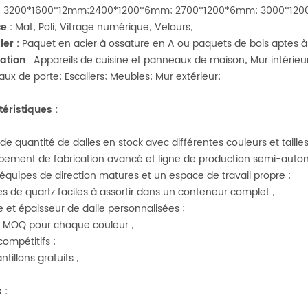
: 3200*1600*12mm;2400*1200*6mm; 2700*1200*6mm; 3000*12
ce
:
Mat; Poli; Vitrage numérique; Velours;
ler
:
Paquet en acier à ossature en A ou paquets de bois aptes à 
cation
: Appareils de cuisine et panneaux de maison; Mur intérie
ux de porte; Escaliers; Meubles; Mur extérieur;
téristiques
:
nde quantité de dalles en stock avec différentes couleurs et taille
ipement de fabrication avancé et ligne de production semi-autom
 équipes de direction matures et un espace de travail propre ;
les de quartz faciles à assortir dans un conteneur complet ;
lle et épaisseur de dalle personnalisées ;
it MOQ pour chaque couleur ;
 compétitifs ;
ntillons gratuits ;
s
: