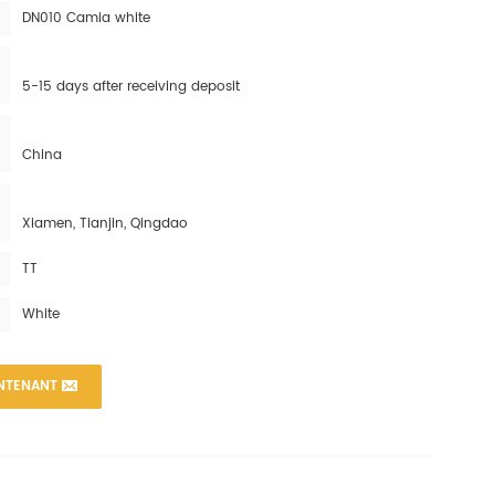
DN010 Camia white
5-15 days after receiving deposit
China
Xiamen, Tianjin, Qingdao
TT
White
NTENANT