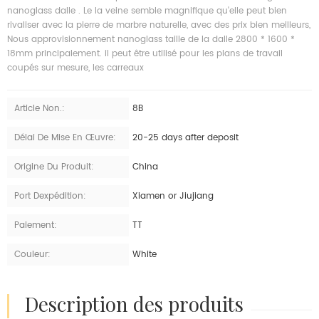
nanoglass dalle . Le la veine semble magnifique qu'elle peut bien
rivaliser avec la pierre de marbre naturelle, avec des prix bien meilleurs,
Nous approvisionnement nanoglass taille de la dalle 2800 * 1600 *
18mm principalement. il peut être utilisé pour les plans de travail
coupés sur mesure, les carreaux
Article Non.:
8B
Délai De Mise En Œuvre:
20-25 days after deposit
Origine Du Produit:
China
Port Dexpédition:
Xiamen or Jiujiang
Paiement:
TT
Couleur:
White
description des produits