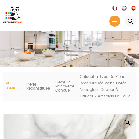
Calacatta Type De Pierre
Pierre En
Reconstituée Veine Dorée
Pierre
Nanoverre
DOMICILE
Reconstituée
Nanoglass Couper À
Conçue
Carreaux Artificiels De Taille