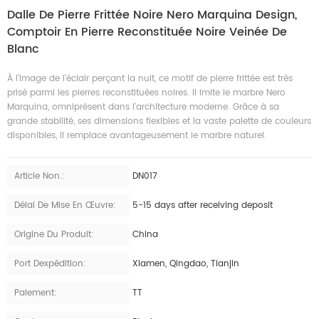
Dalle De Pierre Frittée Noire Nero Marquina Design,
Comptoir En Pierre Reconstituée Noire Veinée De
Blanc
À l'image de l'éclair perçant la nuit, ce motif de pierre frittée est très
prisé parmi les pierres reconstituées noires. Il imite le marbre Nero
Marquina, omniprésent dans l'architecture moderne. Grâce à sa
grande stabilité, ses dimensions flexibles et la vaste palette de couleurs
disponibles, il remplace avantageusement le marbre naturel.
Article Non.:
DN017
Délai De Mise En Œuvre:
5-15 days after receiving deposit
Origine Du Produit:
China
Port Dexpédition:
Xiamen, Qingdao, Tianjin
Paiement:
TT