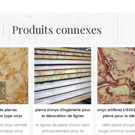
produits connexes
pierre d'onyx d'ingénierie pour
onyx artificiel tr8002-turc rose
la décoration de lignes
pierre pour la décoration
n
intérieures d'onyx
murale
e
la lignes de pierre d'onyx sont
cette pierre d'onyx prend le
principalement pour la
rouge comme couleur de base