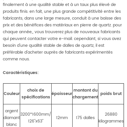
finalement à une qualité stable et à un taux plus élevé de
produits finis. en fait, une plus grande compétitivité entre les
fabricants, dans une large mesure, conduit à une baisse des
prix et des bénéfices des matériaux en pierre de quartz. pour
chaque année,, vous trouverez plus de nouveaux fabricants
qui peuvent contacter votre e-mail. cependant, si vous avez
besoin d'une qualité stable de dalles de quartz, il est
préférable d'acheter auprès de fabricants expérimentés
comme nous.
Caractéristiques:
m
choix de
montant du
Couleur
épaisseur
poids brut
spécifications
chargement
argent
3200*1600mm/
26880
diamant
12mm
175 dalles
126''x63''
kilogrammes
blanc