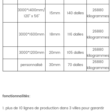
3000*1400mm/
26880
15mm
140 dalles
120'' x 56''
kilogrammes
26880
b
3000*1600mm
18mm
116 dalles
kilogrammes
p
d
26880
3000*1200mm
20mm
105 dalles
kilogrammes
26880
personnalisé
30mm
70 dalles
kilogrammes
fonctionnalités:
1. plus de 10 lignes de production dans 3 villes pour garantir