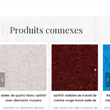
produits connexes
1
op1816 stellaire de travail de
Revêtement de sol op1813
cuisine rouge foncé dalle de
stellaire bleu clair en quartz
quartz
c'est aussi l'un des couleurs de
pour de nombreux fabricants