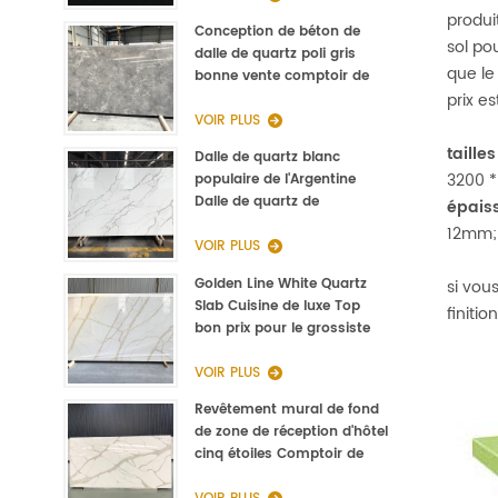
produi
Conception de béton de
sol pou
dalle de quartz poli gris
que le
bonne vente comptoir de
cuisine
prix e
VOIR PLUS
taille
Dalle de quartz blanc
3200 
populaire de l'Argentine
Dalle de quartz de
épais
Calacatta de type Staturio
12mm;
3000 * 1400 * 20mm
VOIR PLUS
Golden Line White Quartz
si vou
Slab Cuisine de luxe Top
finiti
bon prix pour le grossiste
VOIR PLUS
Revêtement mural de fond
de zone de réception d'hôtel
cinq étoiles Comptoir de
réception en pierre Quartz