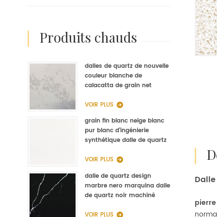
produits chauds
dalles de quartz de nouvelle
couleur blanche de
calacatta de grain net
d'op9011 pour la fabrication
de quartz de cuisine
VOIR PLUS
grain fin blanc neige blanc
pur blanc d'ingénierie
synthétique dalle de quartz
fabricant
VOIR PLUS
dalle de quartz design
Dalle
marbre nero marquina dalle
de quartz noir machiné
pierre
normal
VOIR PLUS