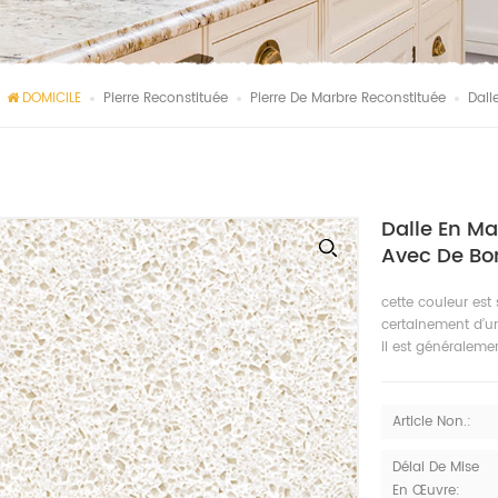
DOMICILE
Pierre Reconstituée
Pierre De Marbre Reconstituée
Dall
Dalle En Ma
Avec De Bon
cette couleur est
certainement d’un
il est généraleme
Article Non.:
Délai De Mise
En Œuvre: