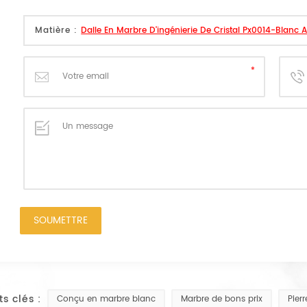
Matière :
Dalle En Marbre D'ingénierie De Cristal Px0014-Blanc 
ots clés :
Conçu en marbre blanc
Marbre de bons prix
Pier