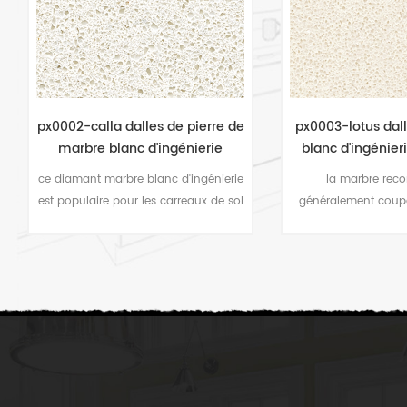
px0003-lotus dalles de marbre
px0004-neige b
blanc d'ingénierie en gros en
artificiel pierr
Chine
intérie
la marbre reconstitué est
ce marbre artificiel
généralement coupé en carrelages
également nommé
intérieurs avec une taille comme 600
blanc pur . il se ven
* 600mm. cette couleur blanche peut
gamme de marbre art
être facilement associée dans de
parce que le marbre
nombreux domaines.
satisfaire le goût d
la décoration intéri