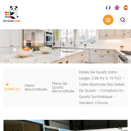
Dalles De Quartz Extra-
Larges (138 Po X 79 Po) -
Pierre De
Taille Maximale Des Dalles
Pierre
Quartz
DOMICILE
Reconstituée
De Quartz - Comptoirs En
Reconstituée
Quartz Synthétique -
Vendeur Chinois