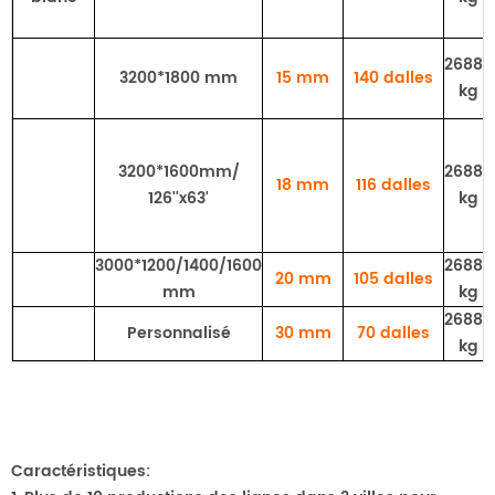
26880
3200*1800 mm
15 mm
140 dalles
kg
3200*1600mm/
26880
18 mm
116 dalles
126''x63'
kg
3000*1200/1400/1600
26880
20 mm
105 dalles
mm
kg
26880
Personnalisé
30 mm
70 dalles
kg
Caractéristiques: