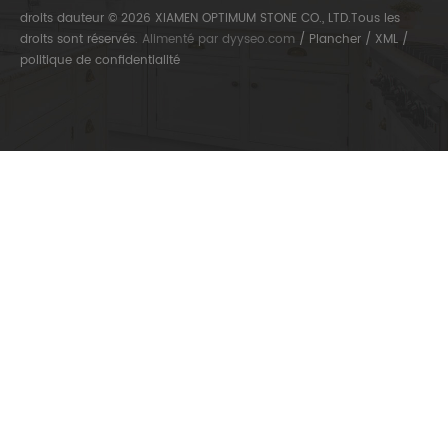
droits dauteur © 2026 XIAMEN OPTIMUM STONE CO., LTD.Tous les
droits sont réservés.
Alimenté par
dyyseo.com
/
Plancher
/
XML
/
politique de confidentialité