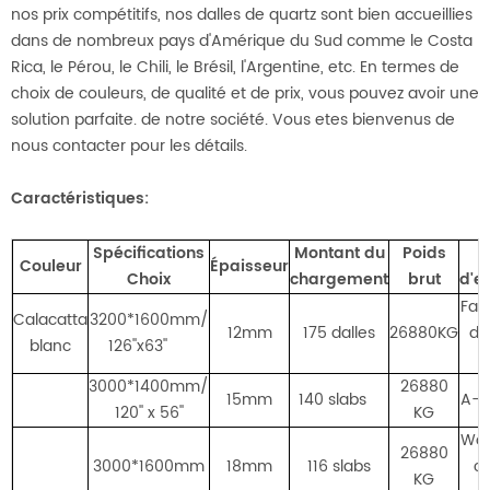
nos prix compétitifs, nos dalles de quartz sont bien accueillies
dans de nombreux pays d'Amérique du Sud comme le Costa
Rica, le Pérou, le Chili, le Brésil, l'Argentine, etc. En termes de
choix de couleurs, de qualité et de prix, vous pouvez avoir une
solution parfaite. de notre société. Vous etes bienvenus de
nous contacter pour les détails.
Caractéristiques:
Spécifications
Montant du
Poids
Couleur
Épaisseur
Choix
chargement
brut
d'e
Fag
Calacatta
3200*1600mm/
12mm
175 dalles
26880KG
di
blanc
126''x63''
3000*1400mm/
26880
15mm
140 slabs
A-f
120'' x 56''
KG
Woo
26880
3000*1600mm
18mm
116 slabs
cu
KG