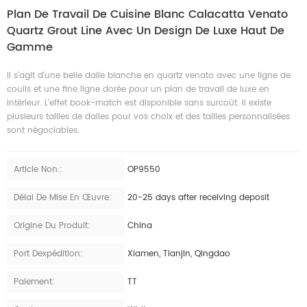
Plan De Travail De Cuisine Blanc Calacatta Venato
Quartz Grout Line Avec Un Design De Luxe Haut De
Gamme
Il s'agit d'une belle dalle blanche en quartz venato avec une ligne de
coulis et une fine ligne dorée pour un plan de travail de luxe en
intérieur. L'effet book-match est disponible sans surcoût. Il existe
plusieurs tailles de dalles pour vos choix et des tailles personnalisées
sont négociables.
Article Non.:
OP9550
Délai De Mise En Œuvre:
20-25 days after receiving deposit
Origine Du Produit:
China
Port Dexpédition:
Xiamen, Tianjin, Qingdao
Paiement:
TT