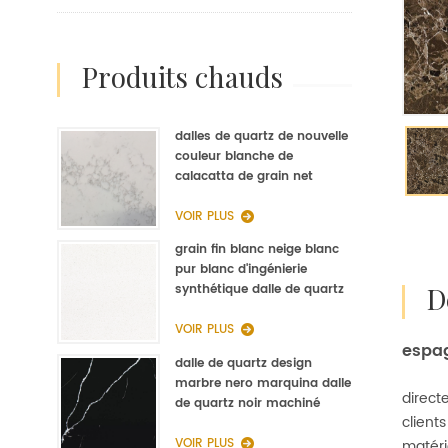
produits chauds
dalles de quartz de nouvelle
couleur blanche de
calacatta de grain net
d'op9011 pour la fabrication
de quartz de cuisine
VOIR PLUS
grain fin blanc neige blanc
pur blanc d'ingénierie
synthétique dalle de quartz
fabricant
VOIR PLUS
espag
dalle de quartz design
marbre nero marquina dalle
direct
de quartz noir machiné
client
VOIR PLUS
matéri