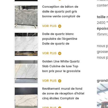
conten
Conception de béton de
dalle de quartz poli gris
bonne vente comptoir de
taille 
cuisine
2400 *
VOIR PLUS
épais
15mm;
Dalle de quartz blanc
populaire de l'Argentine
Dalle de quartz de
nous p
Calacatta de type Staturio
grosse
3000 * 1400 * 20mm
VOIR PLUS
nous p
Golden Line White Quartz
Slab Cuisine de luxe Top
bon prix pour le grossiste
grande
VOIR PLUS
Revêtement mural de fond
de zone de réception d'hôtel
cinq étoiles Comptoir de
réception en pierre Quartz