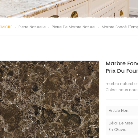
OMICILE
Pierre Naturelle
Pierre De Marbre Naturel
Marbre Foncé D'emp
Marbre Fon
Prix Du Fou
marbre naturel e
Chine. nous nous
Article Non.:
Délai De Mise
En Œuvre: