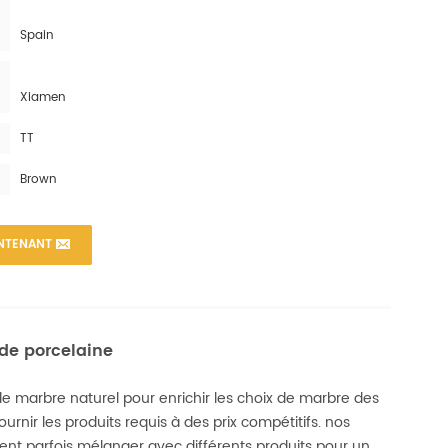
Spain
Xiamen
TT
Brown
NTENANT
de porcelaine
de marbre naturel pour enrichir les choix de marbre des
nir les produits requis à des prix compétitifs. nos
èrent parfois mélanger avec différents produits pour un