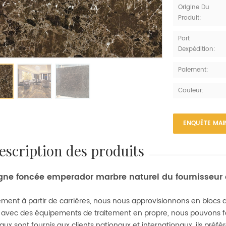
Origine Du
Produit:
Port
Dexpédition:
Paiement:
Couleur:
ENQUÊTE MAI
description des produits
ne foncée emperador marbre naturel du fournisseur 
ement à partir de carrières, nous nous approvisionnons en blocs 
s avec des équipements de traitement en propre, nous pouvons four
aux sont fournis aux clients nationaux et internationaux. ils préf