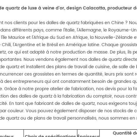
de quartz de luxe à veine d'or, design Calacatta, producteur de
nt nos clients pour les dalles de quartz fabriquées en Chine ? N
 dans différents pays, comme l'Italie, l'Allemagne, le Royaume-Uni,
, l'île Maurice et l'Afrique du Sud en Afrique, la Nouvelle-Zélande 
le Chili, l'Argentine et le Brésil en Amérique latine. Chaque gro
rtz, ce qui est adapté à notre production de masse. De plus, ils p
mportantes. Nous vendons également nos dalles de quartz direct
de quartz et installent des plans de travail de cuisine, de salle de
ncurrencer ces grossistes en termes de quantité, leurs prix sont
 à des entrepreneurs qui ont constamment besoin de grandes qua
. Grâce à notre propre atelier de fabrication, nos devis pour la fa
tion des dalles de quartz à la fabrication du comptoir, nous contri
cacité. En tant que fabricant de dalles de quartz, nous exigeons
 par couleur. Vous pouvez également disposer de nos stocks de co
 de quartz ou de plans de travail personnalisés, nous sommes en 
Quantité d
ouleur
Choix de spécifications
Épaisseur