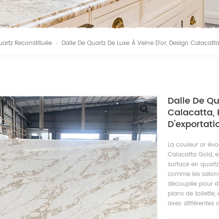
uartz Reconstituée
Dalle De Quartz De Luxe À Veine D'or, Design Calacatta,
Dalle De Qu
Calacatta, 
D'exportati
La couleur or évo
Calacatta Gold, e
surface en quartz
comme les salons, 
découpée pour de
plans de toilette
avec différentes 