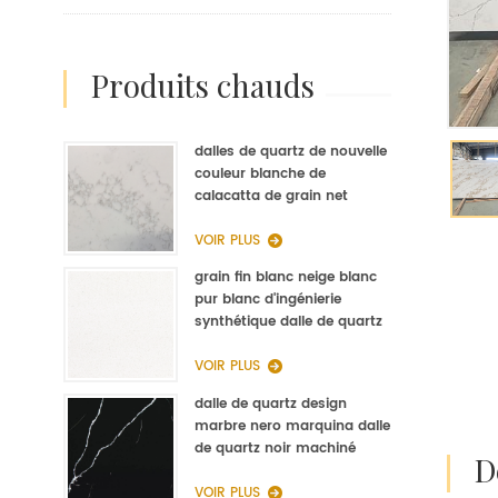
produits chauds
dalles de quartz de nouvelle
couleur blanche de
calacatta de grain net
d'op9011 pour la fabrication
de quartz de cuisine
VOIR PLUS
grain fin blanc neige blanc
pur blanc d'ingénierie
synthétique dalle de quartz
fabricant
VOIR PLUS
dalle de quartz design
marbre nero marquina dalle
de quartz noir machiné
VOIR PLUS