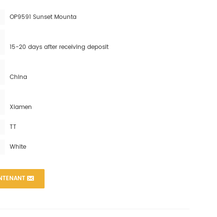
OP9591 Sunset Mounta
15-20 days after receiving deposit
China
Xiamen
TT
White
NTENANT