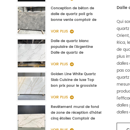
Dalle 
Conception de béton de
dalle de quartz poli gris
bonne vente comptoir de
Qui so
cuisine
quartz
VOIR PLUS
Orient
Dalle de quartz blanc
Rica, 
populaire de l'Argentine
de qua
Dalle de quartz de
plus i
Calacatta de type Staturio
dalles 
3000 * 1400 * 20mm
VOIR PLUS
pas co
Golden Line White Quartz
quartz
Slab Cuisine de luxe Top
mesure
bon prix pour le grossiste
produc
VOIR PLUS
l'effi
dalles
Revêtement mural de fond
dalles
de zone de réception d'hôtel
cinq étoiles Comptoir de
réception en pierre Quartz
C