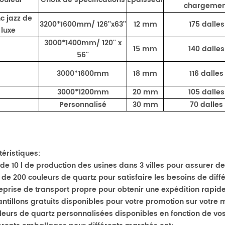
chargemen
c jazz de
3200*1600mm/ 126''x63''
12 mm
175 dalles
luxe
3000*1400mm/ 120'' x
15 mm
140 dalles
56''
3000*1600mm
18 mm
116 dalles
3000*1200mm
20 mm
105 dalles
Personnalisé
30 mm
70 dalles
éristiques:
s de 10 l de production
des usines dans 3 villes pour assurer de
s de 200 couleurs de quartz pour satisfaire les besoins de diff
reprise de transport propre pour obtenir une expédition rapide
antillons gratuits disponibles pour votre promotion sur votre 
leurs de quartz personnalisées disponibles en fonction de vos