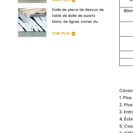
VOIR PLUS
Dalle de pierre de dessus de
Blan
table de dalle de quartz
blanc de lignes noires du
fabricant de la Chine
VOIR PLUS
Caract
1. Plu
2. Plu
3. Ent
4. Éch
5. Cou