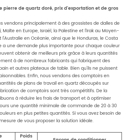
 pierre de quartz doré, prix d'exportation et de gros
ous vendons principalement à des grossistes de dalles de
 Malte en Europe, Israël, la Palestine et l'Irak au Moyen-
et l'Australie en Océanie, ainsi que le Honduras, le Costa
ssiste a une demande plus importante pour chaque couleur
euvent obtenir de meilleurs prix grâce à leurs quantités
ement à de nombreux fabricants qui fabriquent des
 bain et autres plateaux de table. Bien qu'ils ne puissent
 raisonnables. Enfin, nous vendons des comptoirs en
ntités de plans de travail en quartz découpés sur
brication de comptoirs sont très compétitifs. De la
buons à réduire les frais de transport et à optimiser
 toujours une quantité minimale de commande de 20 à 30
uleurs en plus petites quantités. Si vous avez besoin de
mesure de vous proposer la solution idéale.
e
Poids
Façons de conditionner