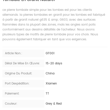
ce pierre tombale simple pour les tombes est pour les clients
allemands. la pierres tombales en granit pour les tombes est fabriqué
à partir de granit naturel g635 & amp; G603, avec des surfaces
flammées dans la plupart des zones, mais les angles sont polis
conformément aux dessins détaillés de l'acheteur. Nous avons
plusieurs types de motifs de pierre tombale pour vos choix. Nous
pouvons également fabriquer en tant que vos exigences.
Article Non.:
GT001
Délai De Mise En Œuvre:
15-20 days
Origine Du Produit:
China
Port Dexpédition:
Xiamen
Paiement:
TT
Couleur:
Grey & Red