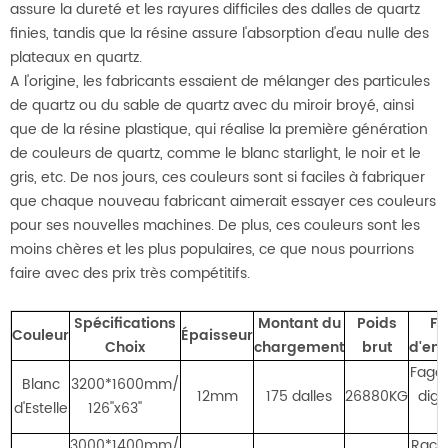
assure la dureté et les rayures difficiles des dalles de quartz
finies, tandis que la résine assure l'absorption d'eau nulle des
plateaux en quartz.
A l'origine, les fabricants essaient de mélanger des particules
de quartz ou du sable de quartz avec du miroir broyé, ainsi
que de la résine plastique, qui réalise la première génération
de couleurs de quartz, comme le blanc starlight, le noir et le
gris, etc. De nos jours, ces couleurs sont si faciles à fabriquer
que chaque nouveau fabricant aimerait essayer ces couleurs
pour ses nouvelles machines. De plus, ces couleurs sont les
moins chères et les plus populaires, ce que nous pourrions
faire avec des prix très compétitifs.
Spécifications
Montant du
Poids
Fa
Couleur
Épaisseur
Choix
chargement
brut
d'em
Fagot
Blanc
3200*1600mm/
12mm
175 dalles
26880KG
dign
d'Estelle
126''x63''
3000*1400mm/
Rack