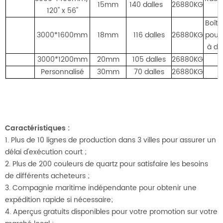
15mm
140 dalles
26880KG
120'' x 56''
e
Boîte
3000*1600mm
18mm
116 dalles
26880KG
pour
à dé
3000*1200mm
20mm
105 dalles
26880KG
Personnalisé
30mm
70 dalles
26880KG
Caractéristiques :
1. Plus de 10 lignes de production dans 3 villes pour assurer un
délai d'exécution court ;
2. Plus de 200 couleurs de quartz pour satisfaire les besoins
de différents acheteurs ;
3. Compagnie maritime indépendante pour obtenir une
expédition rapide si nécessaire;
4. Aperçus gratuits disponibles pour votre promotion sur votre