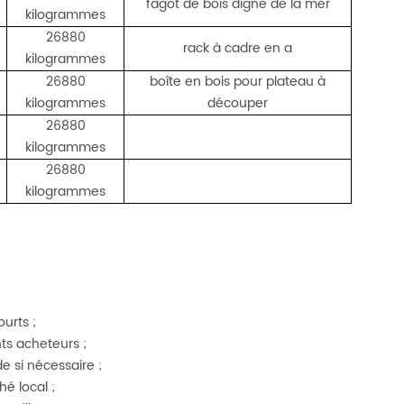
fagot de bois digne de la mer
kilogrammes
26880
rack à cadre en a
kilogrammes
26880
boîte en bois pour plateau à
kilogrammes
découper
26880
kilogrammes
26880
kilogrammes
ourts ;
nts acheteurs ;
 si nécessaire ;
hé local ;