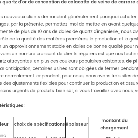
u quartz d'or de conception de calacatta de veine de carrare 
ns nouveaux clients demandent généralement pourquoi acheter de
ges. par la présente, permettez-moi de mettre en avant quelque
menté de plus de 10 ans de dalles de quartz d'ingénierie,, nous
trôle de la qualité des matières premières, la production et la ges
er un approvisionnement stable en dalles de bonne qualité pour 
vons un nombre croissant de clients réguliers est que nos techni
rtz attrayantes, en plus des couleurs populaires existantes.
de pl
 par anticipation, certaines usines sont obligées de fermer penda
re normalement. cependant, pour nous, nous avons trois sites de
re des ajustements flexibles pour continuer la production et assure
soins urgents de produits. bien sûr, si vous travaillez avec nous,
éristiques:
montant du
leur
choix de spécifications
épaisseur
chargement
anc