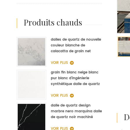
produits chauds
dalles de quartz de nouvelle
couleur blanche de
calacatta de grain net
d'op9011 pour la fabrication
de quartz de cuisine
VOIR PLUS
grain fin blanc neige blanc
pur blanc d'ingénierie
synthétique dalle de quartz
fabricant
VOIR PLUS
dalle de quartz design
marbre nero marquina dalle
de quartz noir machiné
VOIR PLUS