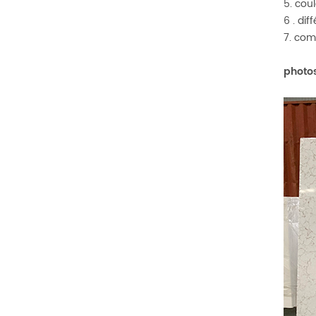
5. cou
6 . di
7. com
photos