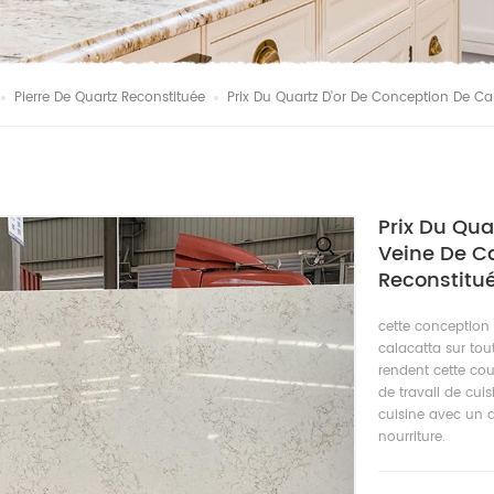
Pierre De Quartz Reconstituée
Prix Du Quartz D'or De Conception De Ca
Prix Du Qua
Veine De Ca
Reconstitu
cette conception
calacatta sur tou
rendent cette co
de travail de cuis
cuisine avec un d
nourriture.