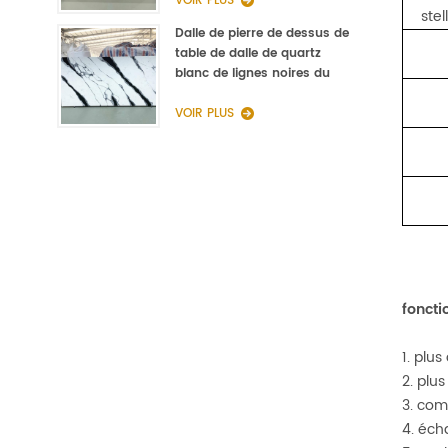
VOIR PLUS
stel
Dalle de pierre de dessus de
table de dalle de quartz
blanc de lignes noires du
fabricant de la Chine
VOIR PLUS
foncti
1. plus
2. plu
3. com
4. éch