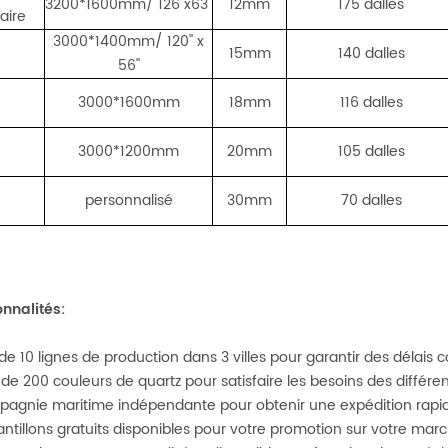
3200*1600mm/ 126''x63''
12mm
175 dalles
laire
3000*1400mm/ 120'' x
15mm
140 dalles
56''
3000*1600mm
18mm
116 dalles
3000*1200mm
20mm
105 dalles
personnalisé
30mm
70 dalles
onnalités:
 de 10 lignes de production dans 3 villes pour garantir des délais c
s de 200 couleurs de quartz pour satisfaire les besoins des différe
pagnie maritime indépendante pour obtenir une expédition rapide
antillons gratuits disponibles pour votre promotion sur votre marc