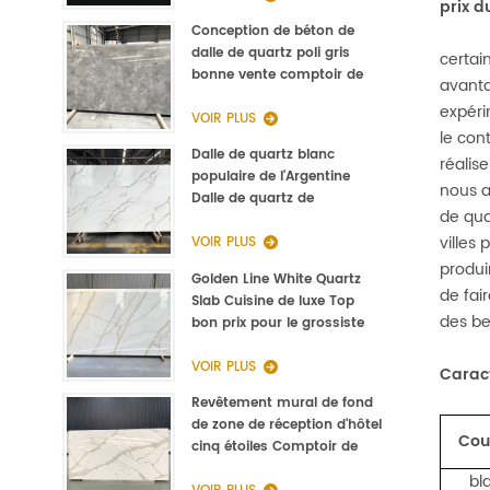
prix d
Conception de béton de
dalle de quartz poli gris
certai
bonne vente comptoir de
avanta
cuisine
expéri
VOIR PLUS
le con
Dalle de quartz blanc
réalis
populaire de l'Argentine
nous a
Dalle de quartz de
de qua
Calacatta de type Staturio
villes
3000 * 1400 * 20mm
VOIR PLUS
produi
Golden Line White Quartz
de fai
Slab Cuisine de luxe Top
des be
bon prix pour le grossiste
VOIR PLUS
Caract
Revêtement mural de fond
de zone de réception d'hôtel
Cou
cinq étoiles Comptoir de
réception en pierre Quartz
bl