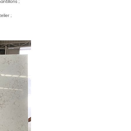
ntillons ;
lier ;