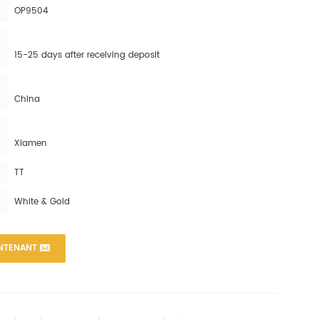
OP9504
15-25 days after receiving deposit
China
Xiamen
TT
White & Gold
NTENANT