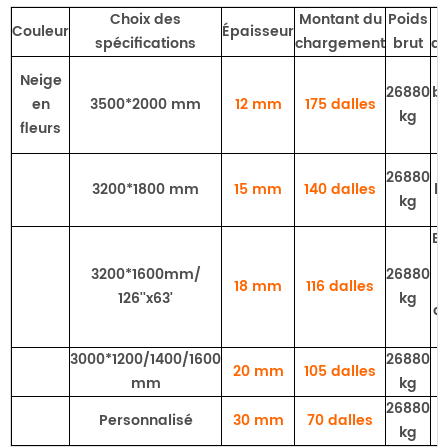
Choix des
Montant du
Poids
Couleur
Épaisseur
spécifications
chargement
brut
d
Neige
26880
bo
en
3500*2000 mm
12 mm
175
dalles
kg
fleurs
26880
3200*1800 mm
15 mm
140 dalles
b
kg
Bo
3200*1600mm/
26880
18 mm
116 dalles
126''x63'
kg
d
3000*1200/1400/1600
26880
20 mm
105 dalles
mm
kg
26880
Personnalisé
30 mm
70 dalles
kg